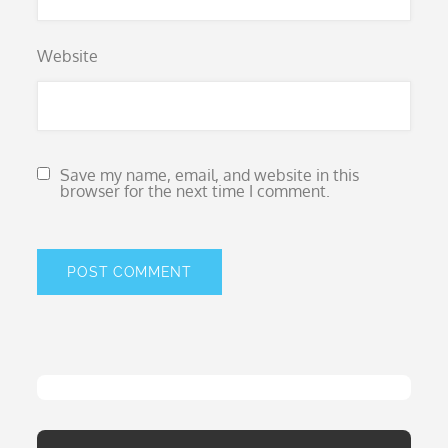
Website
Save my name, email, and website in this
browser for the next time I comment.