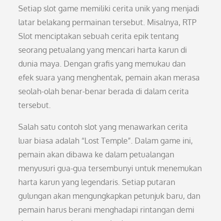
Setiap slot game memiliki cerita unik yang menjadi
latar belakang permainan tersebut. Misalnya, RTP
Slot menciptakan sebuah cerita epik tentang
seorang petualang yang mencari harta karun di
dunia maya. Dengan grafis yang memukau dan
efek suara yang menghentak, pemain akan merasa
seolah-olah benar-benar berada di dalam cerita
tersebut.
Salah satu contoh slot yang menawarkan cerita
luar biasa adalah “Lost Temple”. Dalam game ini,
pemain akan dibawa ke dalam petualangan
menyusuri gua-gua tersembunyi untuk menemukan
harta karun yang legendaris. Setiap putaran
gulungan akan mengungkapkan petunjuk baru, dan
pemain harus berani menghadapi rintangan demi