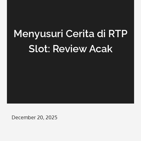
Menyusuri Cerita di RTP
Slot: Review Acak
Posted
December 20, 2025
on