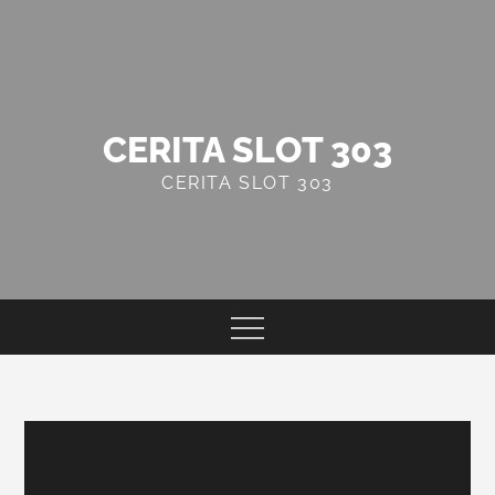
Skip
to
content
CERITA SLOT 303
CERITA SLOT 303