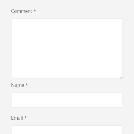
Comment
*
Name
*
Email
*