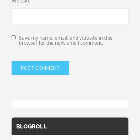
Website
Save my name, email, and website in this
browser for the next time I comment.
BLOGROLL