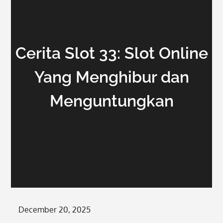
Cerita Slot 33: Slot Online
Yang Menghibur dan
Menguntungkan
Posted
December 20, 2025