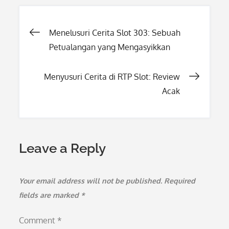
Post
Menelusuri Cerita Slot 303: Sebuah
Petualangan yang Mengasyikkan
navigation
Menyusuri Cerita di RTP Slot: Review
Acak
Leave a Reply
Your email address will not be published.
Required
fields are marked
*
Comment
*