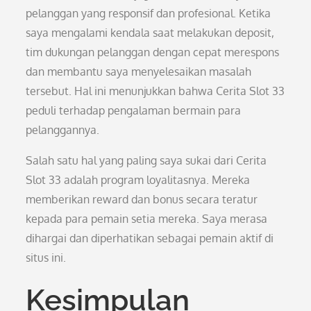
pelanggan yang responsif dan profesional. Ketika
saya mengalami kendala saat melakukan deposit,
tim dukungan pelanggan dengan cepat merespons
dan membantu saya menyelesaikan masalah
tersebut. Hal ini menunjukkan bahwa Cerita Slot 33
peduli terhadap pengalaman bermain para
pelanggannya.
Salah satu hal yang paling saya sukai dari Cerita
Slot 33 adalah program loyalitasnya. Mereka
memberikan reward dan bonus secara teratur
kepada para pemain setia mereka. Saya merasa
dihargai dan diperhatikan sebagai pemain aktif di
situs ini.
Kesimpulan