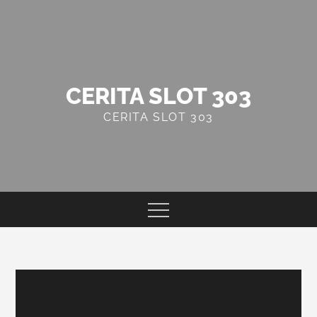
Skip
to
content
CERITA SLOT 303
CERITA SLOT 303