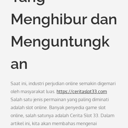
Menghibur dan
Menguntungk
an
Saat ini, industri perjudian online semakin digemari
oleh masyarakat luas.
https://ceritaslot33.com
Salah satu jenis permainan yang paling diminati
adalah slot online. Banyak penyedia game slot
online, salah satunya adalah Cerita Slot 33. Dalam
artikel ini, kita akan membahas mengenai