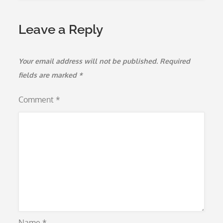
Leave a Reply
Your email address will not be published.
Required
fields are marked
*
Comment
*
Name
*