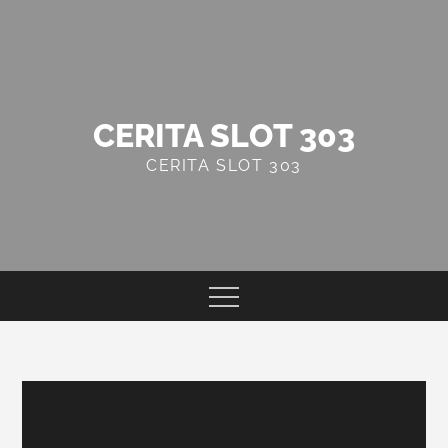
Skip
to
content
CERITA SLOT 303
CERITA SLOT 303