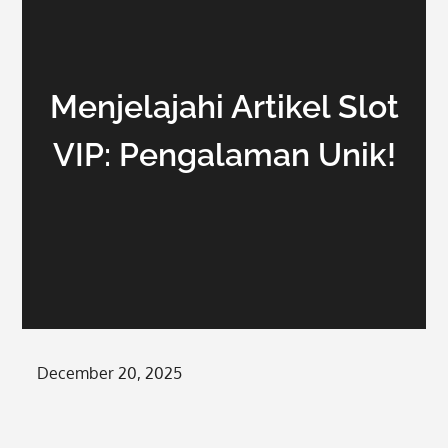
Menjelajahi Artikel Slot
VIP: Pengalaman Unik!
Posted
December 20, 2025
on