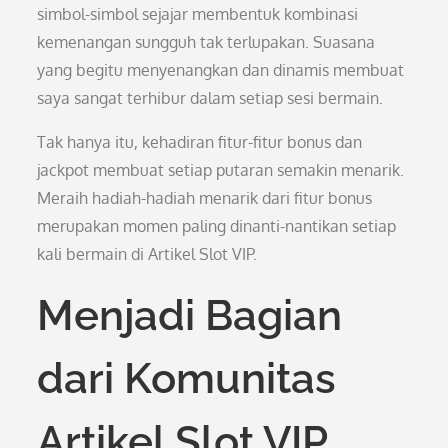
simbol-simbol sejajar membentuk kombinasi
kemenangan sungguh tak terlupakan. Suasana
yang begitu menyenangkan dan dinamis membuat
saya sangat terhibur dalam setiap sesi bermain.
Tak hanya itu, kehadiran fitur-fitur bonus dan
jackpot membuat setiap putaran semakin menarik.
Meraih hadiah-hadiah menarik dari fitur bonus
merupakan momen paling dinanti-nantikan setiap
kali bermain di Artikel Slot VIP.
Menjadi Bagian
dari Komunitas
Artikel Slot VIP