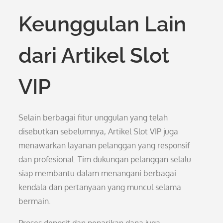
Keunggulan Lain
dari Artikel Slot
VIP
Selain berbagai fitur unggulan yang telah
disebutkan sebelumnya, Artikel Slot VIP juga
menawarkan layanan pelanggan yang responsif
dan profesional. Tim dukungan pelanggan selalu
siap membantu dalam menangani berbagai
kendala dan pertanyaan yang muncul selama
bermain.