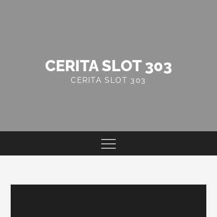
Skip
to
content
CERITA SLOT 303
CERITA SLOT 303