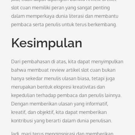
slot cuan memiliki peran yang sangat penting
dalam memperkaya dunia literasi dan membantu
pembaca serta penulis untuk terus berkembang.
Kesimpulan
Dari pembahasan di atas, kita dapat menyimpulkan
bahwa membuat review artikel slot cuan bukan
hanya sekedar menulis ulasan biasa, tetapi juga
merupakan bentuk ekspresi kreativitas dan
kepedulian terhadap pembaca dan penulis lainnya.
Dengan memberikan ulasan yang informatif,
kreatif, dan objektif, kita dapat memberikan
kontribusi yang berarti dalam dunia penulisan.
Jadi, mari terus menginspirasi dan memberikan