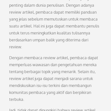
penting dalam dunia penulisan. Dengan adanya
review artikel, pembaca dapat memiliki panduan
yang jelas sebelum memutuskan untuk membaca
suatu artikel. Hal ini juga dapat membantu penulis
untuk terus meningkatkan kualitas tulisannya
berdasarkan umpan balik yang diterima dari
review.
Dengan membaca review artikel, pembaca dapat
memperluas wawasan dan pengetahuan mereka
tentang berbagai topik yang menarik. Selain itu,
review artikel juga dapat menjadi sarana untuk
mendiskusikan isu-isu terkini dan membangun
komunitas pembaca yang aktif dan berpikiran
terbuka.
Jadi, tidak dapat dipungkiri bahwa review artikel