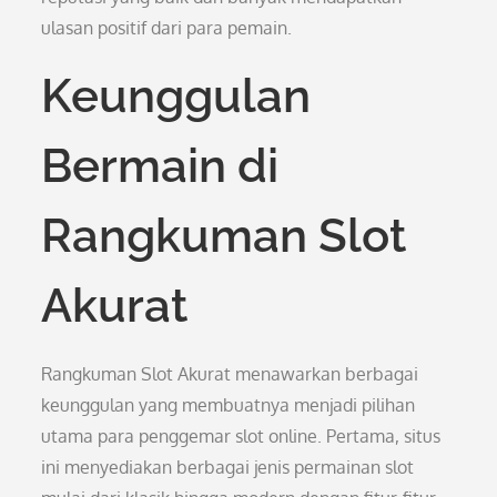
ulasan positif dari para pemain.
Keunggulan
Bermain di
Rangkuman Slot
Akurat
Rangkuman Slot Akurat menawarkan berbagai
keunggulan yang membuatnya menjadi pilihan
utama para penggemar slot online. Pertama, situs
ini menyediakan berbagai jenis permainan slot