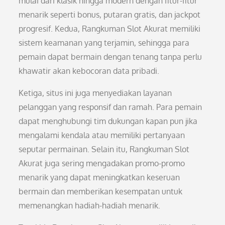
mulai dari klasik hingga modern dengan fitur-fitur
menarik seperti bonus, putaran gratis, dan jackpot
progresif. Kedua, Rangkuman Slot Akurat memiliki
sistem keamanan yang terjamin, sehingga para
pemain dapat bermain dengan tenang tanpa perlu
khawatir akan kebocoran data pribadi.
Ketiga, situs ini juga menyediakan layanan
pelanggan yang responsif dan ramah. Para pemain
dapat menghubungi tim dukungan kapan pun jika
mengalami kendala atau memiliki pertanyaan
seputar permainan. Selain itu, Rangkuman Slot
Akurat juga sering mengadakan promo-promo
menarik yang dapat meningkatkan keseruan
bermain dan memberikan kesempatan untuk
memenangkan hadiah-hadiah menarik.