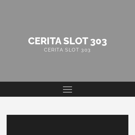
Skip
to
content
CERITA SLOT 303
CERITA SLOT 303