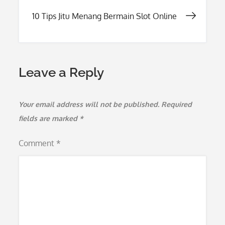
10 Tips Jitu Menang Bermain Slot Online
Leave a Reply
Your email address will not be published.
Required
fields are marked
*
Comment
*