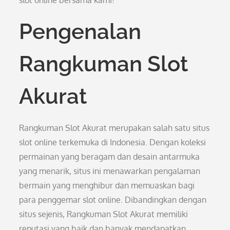
slot online bersama kami!
Pengenalan
Rangkuman Slot
Akurat
Rangkuman Slot Akurat merupakan salah satu situs
slot online terkemuka di Indonesia. Dengan koleksi
permainan yang beragam dan desain antarmuka
yang menarik, situs ini menawarkan pengalaman
bermain yang menghibur dan memuaskan bagi
para penggemar slot online. Dibandingkan dengan
situs sejenis, Rangkuman Slot Akurat memiliki
reputasi yang baik dan banyak mendapatkan