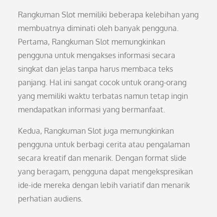
Rangkuman Slot memiliki beberapa kelebihan yang
membuatnya diminati oleh banyak pengguna.
Pertama, Rangkuman Slot memungkinkan
pengguna untuk mengakses informasi secara
singkat dan jelas tanpa harus membaca teks
panjang. Hal ini sangat cocok untuk orang-orang
yang memiliki waktu terbatas namun tetap ingin
mendapatkan informasi yang bermanfaat.
Kedua, Rangkuman Slot juga memungkinkan
pengguna untuk berbagi cerita atau pengalaman
secara kreatif dan menarik. Dengan format slide
yang beragam, pengguna dapat mengekspresikan
ide-ide mereka dengan lebih variatif dan menarik
perhatian audiens.