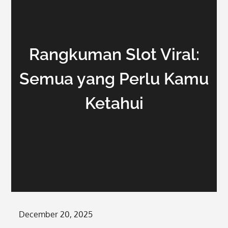
Rangkuman Slot Viral:
Semua yang Perlu Kamu
Ketahui
Posted
December 20, 2025