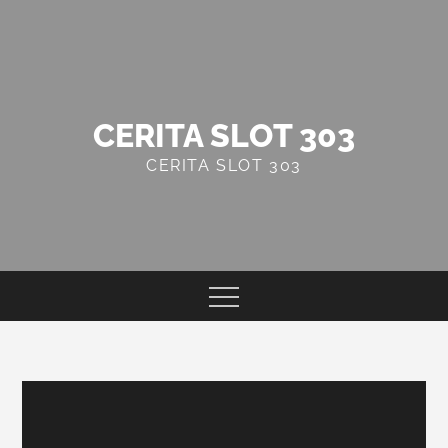
Skip
to
content
CERITA SLOT 303
CERITA SLOT 303