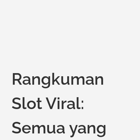
on
Rangkuman
Slot Viral:
Semua yang