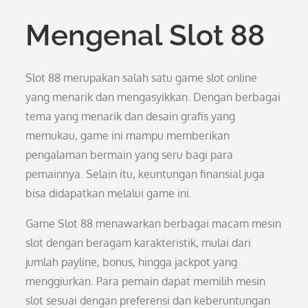
Mengenal Slot 88
Slot 88 merupakan salah satu game slot online
yang menarik dan mengasyikkan. Dengan berbagai
tema yang menarik dan desain grafis yang
memukau, game ini mampu memberikan
pengalaman bermain yang seru bagi para
pemainnya. Selain itu, keuntungan finansial juga
bisa didapatkan melalui game ini.
Game Slot 88 menawarkan berbagai macam mesin
slot dengan beragam karakteristik, mulai dari
jumlah payline, bonus, hingga jackpot yang
menggiurkan. Para pemain dapat memilih mesin
slot sesuai dengan preferensi dan keberuntungan