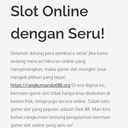
Slot Online
dengan Seru!
Selamat datang para pembaca setia! Jika kamu
sedang mencari hiburan online yang
menyenangkan, maka game slot mungkin bisa
menjadi pilihan yang tepat.
https://rangkumanslot88.org
Di era digital ini,
bermain game slot tidak hanya bisa dilakukan di
kasino fisik, tetapi juga secara online. Salah satu
game slot yang populer adalah Slot 88. Mari kita
bahas rangkuman tentang pengalaman bermain
game slot online yang seru ini!