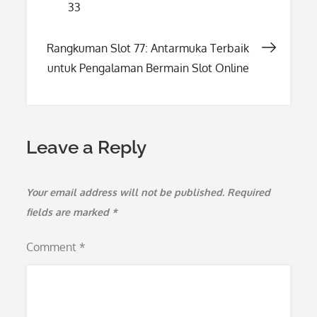
33
navigation
Rangkuman Slot 77: Antarmuka Terbaik
untuk Pengalaman Bermain Slot Online
Leave a Reply
Your email address will not be published.
Required
fields are marked
*
Comment
*