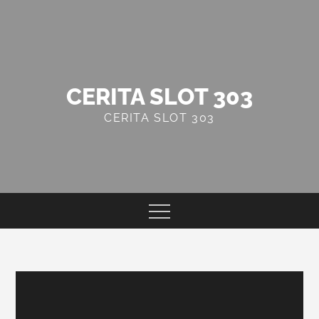
Skip
to
content
CERITA SLOT 303
CERITA SLOT 303