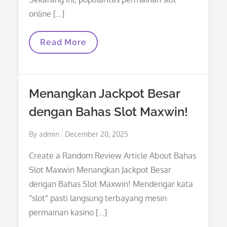
online […]
Menakjubkannya
Read More
Bahas
Slot
Viral:
Pengalaman
Bermain
Menangkan Jackpot Besar
Slot
Online
dengan Bahas Slot Maxwin!
Yang
Seru
Posted
By
admin
December 20, 2025
on
Create a Random Review Article About Bahas
Slot Maxwin Menangkan Jackpot Besar
dengan Bahas Slot Maxwin! Mendengar kata
“slot” pasti langsung terbayang mesin
permainan kasino […]