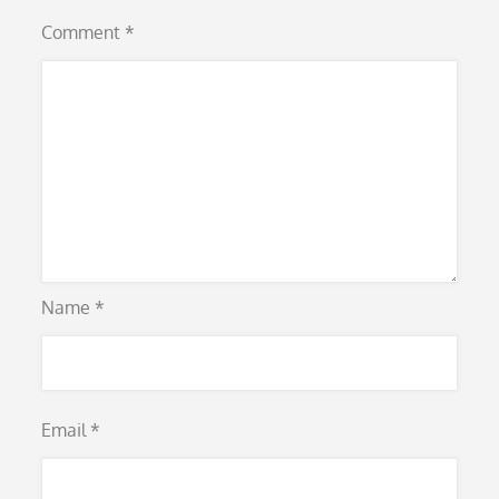
Comment
*
Name
*
Email
*