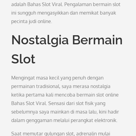
adalah Bahas Slot Viral. Pengalaman bermain slot
ini sungguh mengasyikkan dan memikat banyak
pecinta judi online.
Nostalgia Bermain
Slot
Mengingat masa kecil yang penuh dengan
permainan tradisional, saya merasa nostalgia
ketika pertama kali mencoba bermain slot online
Bahas Slot Viral. Sensasi dari slot fisik yang
sebelumnya saya mainkan di masa lalu, kini hadir
dalam genggaman melalui perangkat elektronik.
Saat memutar gulungan slot, adrenalin mulai