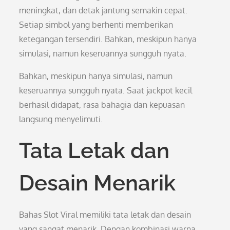
meningkat, dan detak jantung semakin cepat.
Setiap simbol yang berhenti memberikan
ketegangan tersendiri. Bahkan, meskipun hanya
simulasi, namun keseruannya sungguh nyata.
Bahkan, meskipun hanya simulasi, namun
keseruannya sungguh nyata. Saat jackpot kecil
berhasil didapat, rasa bahagia dan kepuasan
langsung menyelimuti.
Tata Letak dan
Desain Menarik
Bahas Slot Viral memiliki tata letak dan desain
yang sangat menarik. Dengan kombinasi warna