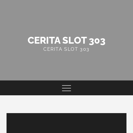
Skip
to
content
CERITA SLOT 303
CERITA SLOT 303