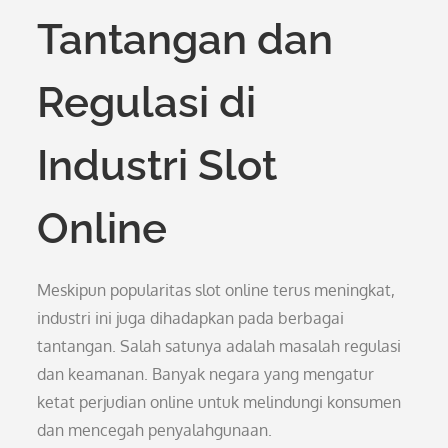
Tantangan dan
Regulasi di
Industri Slot
Online
Meskipun popularitas slot online terus meningkat,
industri ini juga dihadapkan pada berbagai
tantangan. Salah satunya adalah masalah regulasi
dan keamanan. Banyak negara yang mengatur
ketat perjudian online untuk melindungi konsumen
dan mencegah penyalahgunaan.