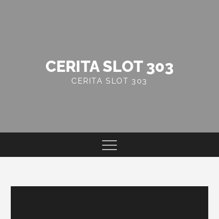
Skip
to
content
CERITA SLOT 303
CERITA SLOT 303