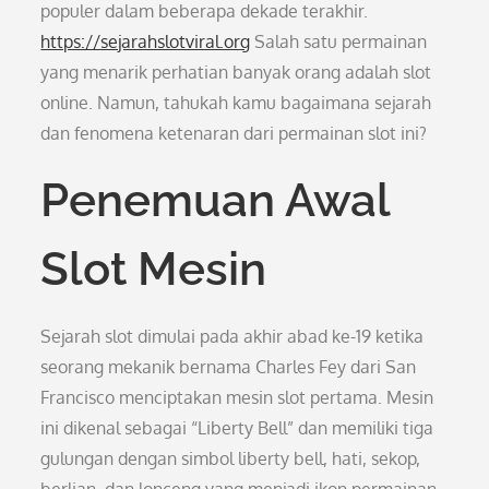
populer dalam beberapa dekade terakhir.
https://sejarahslotviral.org
Salah satu permainan
yang menarik perhatian banyak orang adalah slot
online. Namun, tahukah kamu bagaimana sejarah
dan fenomena ketenaran dari permainan slot ini?
Penemuan Awal
Slot Mesin
Sejarah slot dimulai pada akhir abad ke-19 ketika
seorang mekanik bernama Charles Fey dari San
Francisco menciptakan mesin slot pertama. Mesin
ini dikenal sebagai “Liberty Bell” dan memiliki tiga
gulungan dengan simbol liberty bell, hati, sekop,