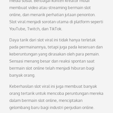
media sosial. Berbagai konten kreator mulai
membuat video atau streaming bermain slot
online, dan menarik perhatian jutaan penonton.
Slot viral menjadi sorotan utama di platform seperti
YouTube, Twitch, dan TikTok.
Daya tarik dari slot viral ini tidak hanya terletak
pada permainannya, tetapi juga pada keseruan dan
keberuntungan yang dirasakan oleh para pemain.
Sensasi menang besar dan reaksi spontan saat
bermain slot online telah menjadi hiburan bagi
banyak orang.
Keberhasilan slot viral ini juga membuat banyak
orang tertarik untuk mencoba peruntungan mereka
dalam bermain slot online, menciptakan
gelombang baru bagi industri perjudian online.