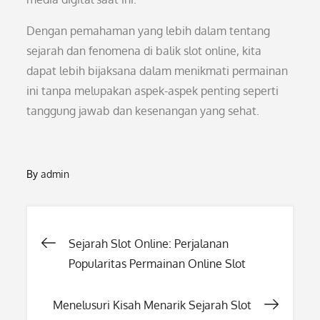
Dengan pemahaman yang lebih dalam tentang
sejarah dan fenomena di balik slot online, kita
dapat lebih bijaksana dalam menikmati permainan
ini tanpa melupakan aspek-aspek penting seperti
tanggung jawab dan kesenangan yang sehat.
By
admin
Post
Sejarah Slot Online: Perjalanan
Popularitas Permainan Online Slot
navigation
Menelusuri Kisah Menarik Sejarah Slot