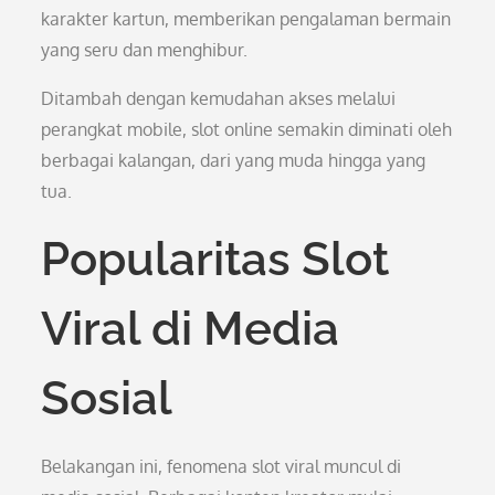
karakter kartun, memberikan pengalaman bermain
yang seru dan menghibur.
Ditambah dengan kemudahan akses melalui
perangkat mobile, slot online semakin diminati oleh
berbagai kalangan, dari yang muda hingga yang
tua.
Popularitas Slot
Viral di Media
Sosial
Belakangan ini, fenomena slot viral muncul di