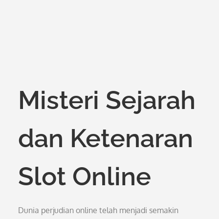
Misteri Sejarah
dan Ketenaran
Slot Online
Dunia perjudian online telah menjadi semakin