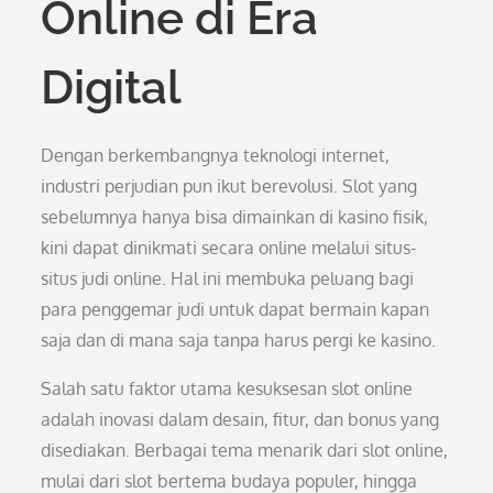
Online di Era
Digital
Dengan berkembangnya teknologi internet,
industri perjudian pun ikut berevolusi. Slot yang
sebelumnya hanya bisa dimainkan di kasino fisik,
kini dapat dinikmati secara online melalui situs-
situs judi online. Hal ini membuka peluang bagi
para penggemar judi untuk dapat bermain kapan
saja dan di mana saja tanpa harus pergi ke kasino.
Salah satu faktor utama kesuksesan slot online
adalah inovasi dalam desain, fitur, dan bonus yang
disediakan. Berbagai tema menarik dari slot online,
mulai dari slot bertema budaya populer, hingga