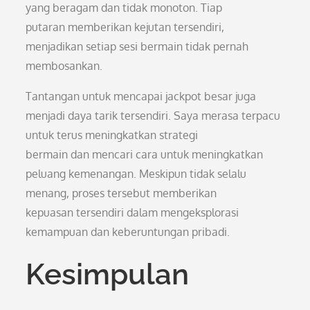
yang beragam dan tidak monoton. Tiap
putaran memberikan kejutan tersendiri,
menjadikan setiap sesi bermain tidak pernah
membosankan.
Tantangan untuk mencapai jackpot besar juga
menjadi daya tarik tersendiri. Saya merasa terpacu
untuk terus meningkatkan strategi
bermain dan mencari cara untuk meningkatkan
peluang kemenangan. Meskipun tidak selalu
menang, proses tersebut memberikan
kepuasan tersendiri dalam mengeksplorasi
kemampuan dan keberuntungan pribadi.
Kesimpulan