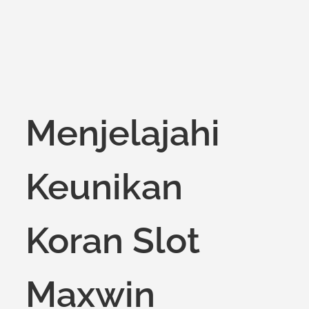
Menjelajahi
Keunikan
Koran Slot
Maxwin