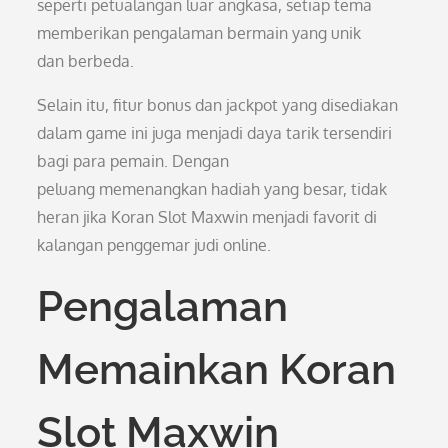
seperti petualangan luar angkasa, setiap tema
memberikan pengalaman bermain yang unik
dan berbeda.
Selain itu, fitur bonus dan jackpot yang disediakan
dalam game ini juga menjadi daya tarik tersendiri
bagi para pemain. Dengan
peluang memenangkan hadiah yang besar, tidak
heran jika Koran Slot Maxwin menjadi favorit di
kalangan penggemar judi online.
Pengalaman
Memainkan Koran
Slot Maxwin