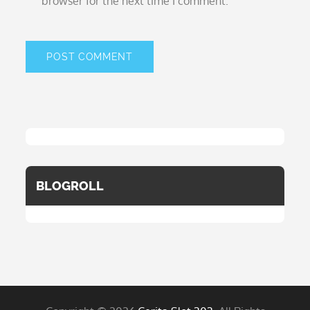
browser for the next time I comment.
BLOGROLL