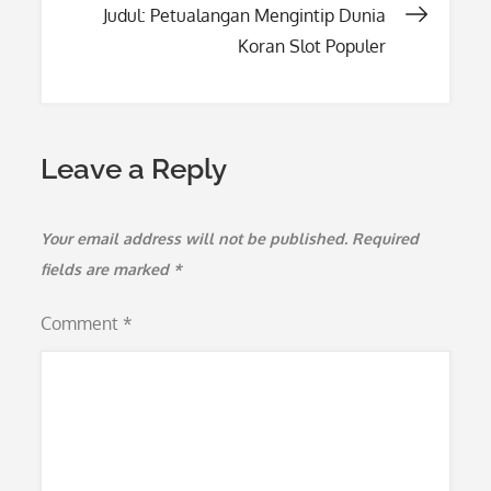
Judul: Petualangan Mengintip Dunia
Koran Slot Populer
Leave a Reply
Your email address will not be published.
Required
fields are marked
*
Comment
*