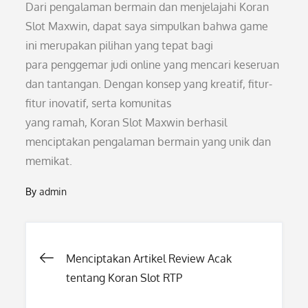
Dari pengalaman bermain dan menjelajahi Koran
Slot Maxwin, dapat saya simpulkan bahwa game
ini merupakan pilihan yang tepat bagi
para penggemar judi online yang mencari keseruan
dan tantangan. Dengan konsep yang kreatif, fitur-
fitur inovatif, serta komunitas
yang ramah, Koran Slot Maxwin berhasil
menciptakan pengalaman bermain yang unik dan
memikat.
By
admin
Post
Menciptakan Artikel Review Acak
tentang Koran Slot RTP
navigation