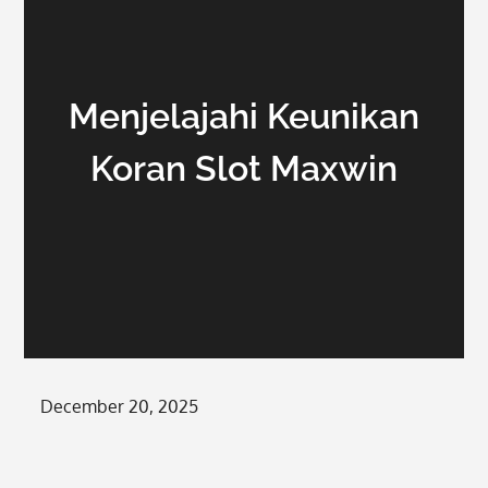
Menjelajahi Keunikan
Koran Slot Maxwin
Posted
December 20, 2025
on