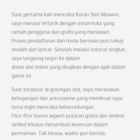
Saat pertama kali mencoba Koran Slot Maxwin,
saya merasa tertarik dengan antarmuka yang
ramah pengguna dan grafis yang menawan.
Proses pendaftaran dan mulai bermain pun cukup
mudah dan lancar. Setelah melalui tutorial singkat,
saya langsung terjun ke dalam
dunia slot online yang disajikan dengan apik dalam
game ini.
Saat berputar di gulungan slot, saya merasakan
ketegangan dan antusiasme yang membuat saya
terus ingin mencoba keberuntungan.
Fitur-fitur bonus seperti putaran gratis dan simbol-
simbol khusus menambah keseruan dalam
permainan. Tak terasa, waktu pun berlalu