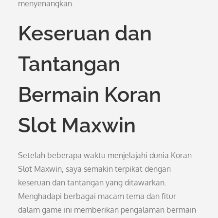
menyenangkan.
Keseruan dan
Tantangan
Bermain Koran
Slot Maxwin
Setelah beberapa waktu menjelajahi dunia Koran
Slot Maxwin, saya semakin terpikat dengan
keseruan dan tantangan yang ditawarkan.
Menghadapi berbagai macam tema dan fitur
dalam game ini memberikan pengalaman bermain