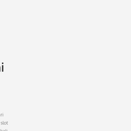
i
ri
slot