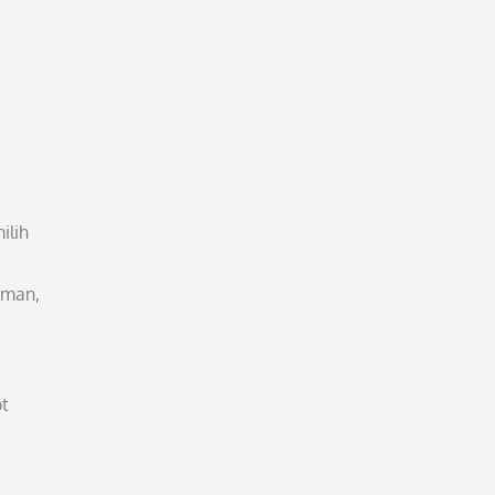
ilih
aman,
ot