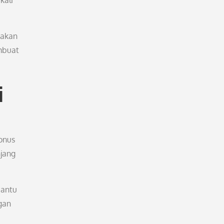
kali
iakan
mbuat
i
onus
jang
bantu
gan