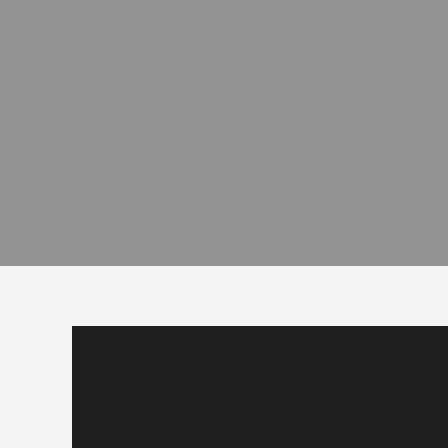
Skip
to
content