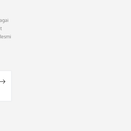
agai
t
Resmi