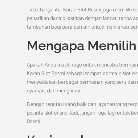
Tidak hanya itu, Koran Slot Resmi juga memiliki
penarikan dana dilakukan dengan lancar, tanpa 
tambahan bagi para pemain untuk menikmati perm
Mengapa Memilih 
Apakah Anda masih ragu untuk mencoba bermain 
Koran Slot Resmi sebagai tempat bermain slot on
menyediakan berbagai permainan yang seru dan 
nyaman, dan menghibur.
Dengan reputasi yang baik dan layanan yang terpe
pecinta slot online. Jadi, jangan ragu lagi untuk
Resmi.