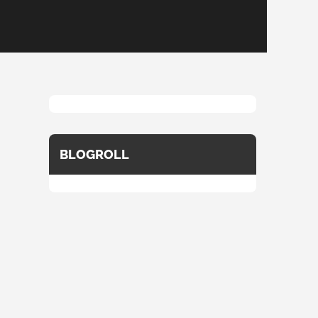
BLOGROLL