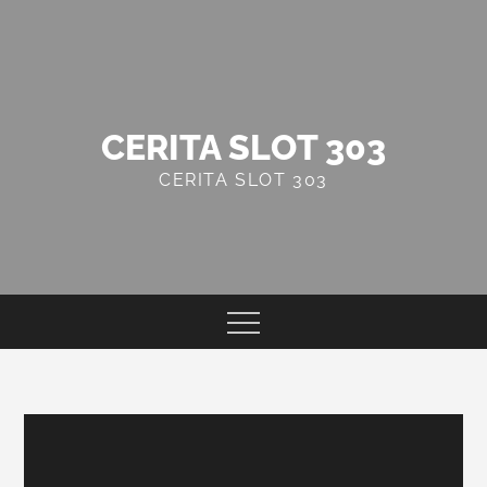
Skip
to
content
CERITA SLOT 303
CERITA SLOT 303