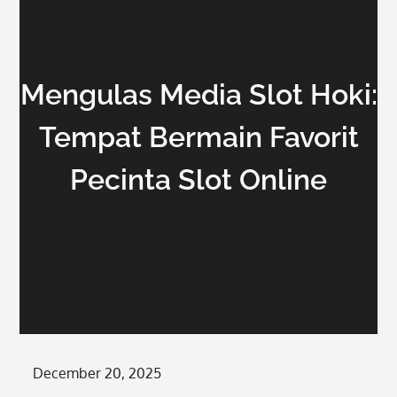
Mengulas Media Slot Hoki:
Tempat Bermain Favorit
Pecinta Slot Online
Posted
December 20, 2025