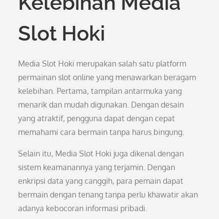
Kelebihan Media
Slot Hoki
Media Slot Hoki merupakan salah satu platform
permainan slot online yang menawarkan beragam
kelebihan. Pertama, tampilan antarmuka yang
menarik dan mudah digunakan. Dengan desain
yang atraktif, pengguna dapat dengan cepat
memahami cara bermain tanpa harus bingung.
Selain itu, Media Slot Hoki juga dikenal dengan
sistem keamanannya yang terjamin. Dengan
enkripsi data yang canggih, para pemain dapat
bermain dengan tenang tanpa perlu khawatir akan
adanya kebocoran informasi pribadi.