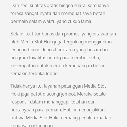
Dari segi kualitas grafis hingga suara, semuanya
terasa sangat nyata dan membuat saya betah
bermain dalam waktu yang cukup lama.
Selain itu, fitur bonus dan promosi yang ditawarkan
oleh Media Slot Hoki juga tergolong menggiurkan.
Dengan bonus deposit pertama yang besar dan
program loyalitas untuk para member setia,
kesempatan untuk meraih kemenangan besar
semakin terbuka lebar.
Tidak hanya itu, layanan pelanggan Media Slot
Hoki juga patut diacungi jempol. Mereka selalu
responsif dalam menanggapi keluhan dan
pertanyaan para pemain. Hal ini menunjukkan
bahwa Media Slot Hoki memang peduli terhadap
kepuasan pelanggan.