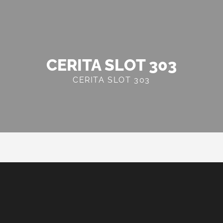
CERITA SLOT 303
CERITA SLOT 303