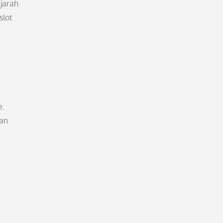
jarah
slot
e.
nan