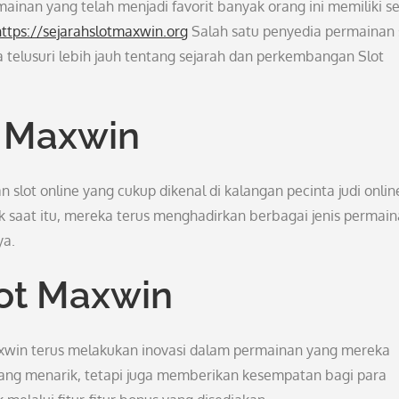
ainan yang telah menjadi favorit banyak orang ini memiliki se
https://sejarahslotmaxwin.org
Salah satu penyedia permainan 
a telusuri lebih jauh tentang sejarah dan perkembangan Slot
 Maxwin
slot online yang cukup dikenal di kalangan pecinta judi onlin
ak saat itu, mereka terus menghadirkan berbagai jenis permai
ya.
ot Maxwin
xwin terus melakukan inovasi dalam permainan yang mereka
yang menarik, tetapi juga memberikan kesempatan bagi para