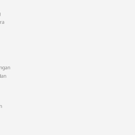
g
ara
angan
dan
n