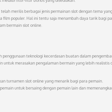
elalui fitur-fitur bonus yang disediakan.
telah merilis berbagai jenis permainan slot dengan tema yan
ma film populer. Hal ini tentu saja menambah daya tarik bagi p
am bermain slot online.
alah penggunaan teknologi kecerdasan buatan dalam pengemb
in untuk merasakan pengalaman bermain yang lebih realistis 
kan turnamen slot online yang menarik bagi para pemain.
 pemain untuk bersaing dengan pemain lain dan memenangka