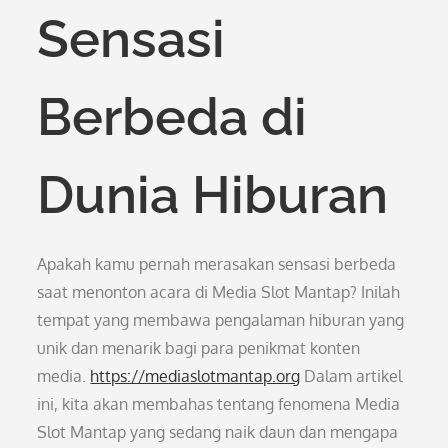
Sensasi
Berbeda di
Dunia Hiburan
Apakah kamu pernah merasakan sensasi berbeda
saat menonton acara di Media Slot Mantap? Inilah
tempat yang membawa pengalaman hiburan yang
unik dan menarik bagi para penikmat konten
media.
https://mediaslotmantap.org
Dalam artikel
ini, kita akan membahas tentang fenomena Media
Slot Mantap yang sedang naik daun dan mengapa