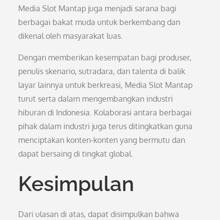
Media Slot Mantap juga menjadi sarana bagi
berbagai bakat muda untuk berkembang dan
dikenal oleh masyarakat luas.
Dengan memberikan kesempatan bagi produser,
penulis skenario, sutradara, dan talenta di balik
layar lainnya untuk berkreasi, Media Slot Mantap
turut serta dalam mengembangkan industri
hiburan di Indonesia. Kolaborasi antara berbagai
pihak dalam industri juga terus ditingkatkan guna
menciptakan konten-konten yang bermutu dan
dapat bersaing di tingkat global.
Kesimpulan
Dari ulasan di atas, dapat disimpulkan bahwa