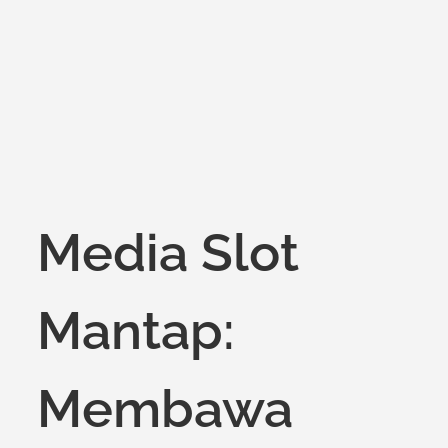
on
Media Slot
Mantap:
Membawa