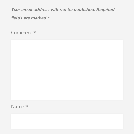
Your email address will not be published.
Required
fields are marked
*
Comment
*
Name
*