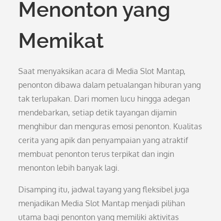
Menonton yang
Memikat
Saat menyaksikan acara di Media Slot Mantap,
penonton dibawa dalam petualangan hiburan yang
tak terlupakan. Dari momen lucu hingga adegan
mendebarkan, setiap detik tayangan dijamin
menghibur dan menguras emosi penonton. Kualitas
cerita yang apik dan penyampaian yang atraktif
membuat penonton terus terpikat dan ingin
menonton lebih banyak lagi.
Disamping itu, jadwal tayang yang fleksibel juga
menjadikan Media Slot Mantap menjadi pilihan
utama bagi penonton yang memiliki aktivitas