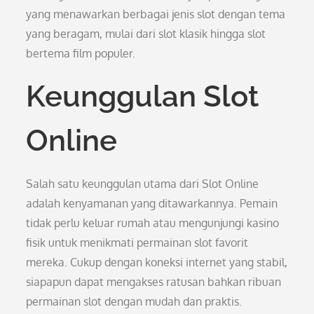
yang menawarkan berbagai jenis slot dengan tema
yang beragam, mulai dari slot klasik hingga slot
bertema film populer.
Keunggulan Slot
Online
Salah satu keunggulan utama dari Slot Online
adalah kenyamanan yang ditawarkannya. Pemain
tidak perlu keluar rumah atau mengunjungi kasino
fisik untuk menikmati permainan slot favorit
mereka. Cukup dengan koneksi internet yang stabil,
siapapun dapat mengakses ratusan bahkan ribuan
permainan slot dengan mudah dan praktis.