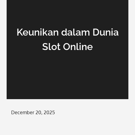
Keunikan dalam Dunia
Slot Online
Posted
December 20, 2025
on