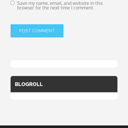
Save my name, email, and website in this
browser for the next time I comment.
BLOGROLL