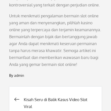
kontroversial yang terkait dengan perjudian online.
Untuk menikmati pengalaman bermain slot online
yang aman dan menyenangkan, pilihlah kasino
online yang terpercaya dan terjamin keamanannya.
Bermainlah dengan bijak dan bertanggung jawab
agar Anda dapat menikmati keseruan permainan
tanpa harus merasa khawatir. Semoga artikel ini
bermanfaat dan memberikan wawasan baru bagi
Anda yang gemar bermain slot online!
By
admin
Post
Kisah Seru di Balik Kasus Video Slot
Viral