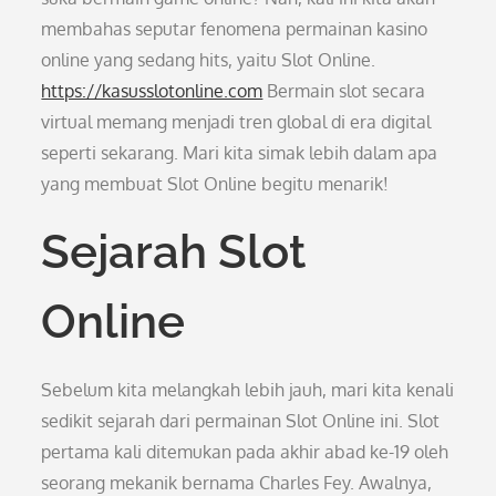
membahas seputar fenomena permainan kasino
online yang sedang hits, yaitu Slot Online.
https://kasusslotonline.com
Bermain slot secara
virtual memang menjadi tren global di era digital
seperti sekarang. Mari kita simak lebih dalam apa
yang membuat Slot Online begitu menarik!
Sejarah Slot
Online
Sebelum kita melangkah lebih jauh, mari kita kenali
sedikit sejarah dari permainan Slot Online ini. Slot
pertama kali ditemukan pada akhir abad ke-19 oleh
seorang mekanik bernama Charles Fey. Awalnya,