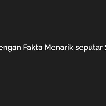
engan Fakta Menarik seputar