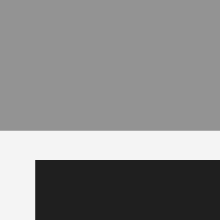
Skip
to
content