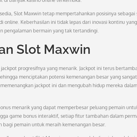
rit di banyak kasino online terkemuka.
rsedia, Slot Maxwin tetap mempertahankan posisinya sebagai 
i online. Keberhasilan ini tidak lepas dari inovasi kontinu yang
 pengalaman bermain yang tak tertandingi.
lan Slot Maxwin
 jackpot progresifnya yang menarik. Jackpot ini terus bertamb
 sehingga menciptakan potensi kemenangan besar yang sangat
a memenangkan jackpot ini dan mengubah hidup mereka dala
-bonus menarik yang dapat memperbesar peluang pemain untu
ngga game bonus interaktif, setiap fitur tambahan dalam per
ih bagi pemain untuk meraih kemenangan besar.