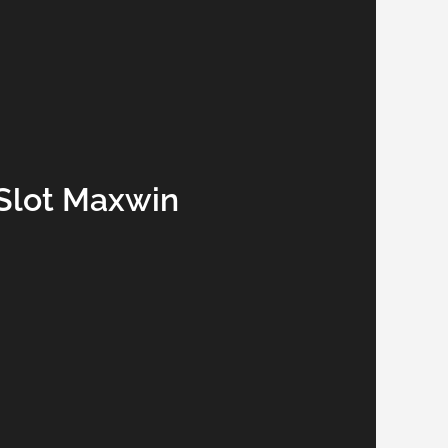
 Slot Maxwin