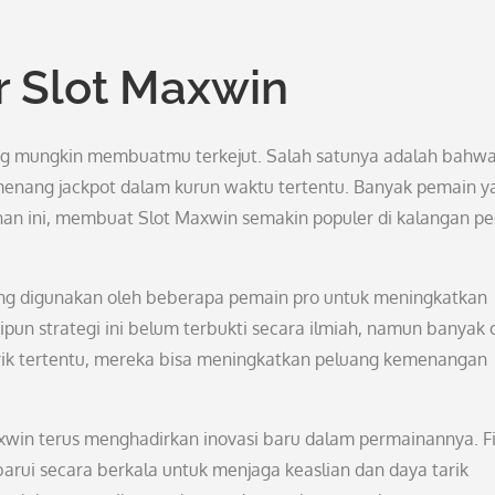
r Slot Maxwin
ang mungkin membuatmu terkejut. Salah satunya adalah bahw
menang jackpot dalam kurun waktu tertentu. Banyak pemain y
an ini, membuat Slot Maxwin semakin populer di kalangan pe
yang digunakan oleh beberapa pemain pro untuk meningkatkan
un strategi ini belum terbukti secara ilmiah, namun banyak 
rik tertentu, mereka bisa meningkatkan peluang kemenangan
win terus menghadirkan inovasi baru dalam permainannya. Fi
barui secara berkala untuk menjaga keaslian dan daya tarik